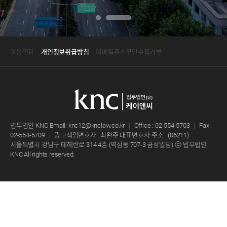
‹
›
이용약관
개인정보취급방침
이메일주소무단수집거부
법무법인 KNC
Email:
knc12@knclaw.co.kr
｜
Office : 02-554-5703
｜
Fax :
02-554-5709
｜
광고책임변호사 : 최완주 대표변호사
주소 : (06211)
서울특별시 강남구 테헤란로 314 4층 (역삼동 707-3 금성빌딩)
ⓒ 법무법인
KNC All rights reserved.