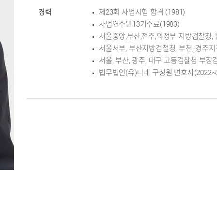
경력
제23회 사법시험 합격 (1981)
사법연수원13기수료(1983)
서울중앙,부산,전주,의정부 지방검찰청,
서울서부, 부산지방검철청, 부천, 경주
서울, 부산, 광주, 대구 고등검찰청 부장
법무법인(유)다래 구성원 변호사(2022~2