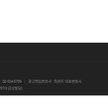
부
 : 02-554-5709
｜
광고책임변호사 : 최완주 대표변호사
707-3 금성빌딩)