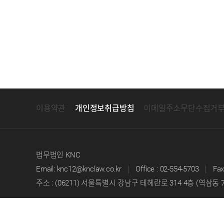
이용약관
개인정보취급방침
이메일주소무단수집거
법무법인 KNC
Email:
knc12@knclaw.co.kr
｜
Office : 02-554-5703
｜
Fax
주소 : (06211) 서울특별시 강남구 테헤란로 314 4층 (역삼동 
ⓒ 법무법인 KNC All rights reserved.